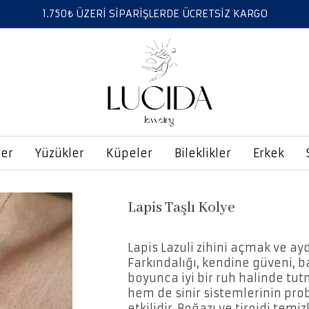
1.750₺ ÜZERİ SİPARİŞLERDE ÜCRETSİZ KARGO
ler
Yüzükler
Küpeler
Bileklikler
Erkek
Lapis Taşlı Kolye
Lapis Lazuli zihini açmak ve ayd
Farkındalığı, kendine güveni, ba
boyunca iyi bir ruh halinde tut
hem de sinir sistemlerinin pr
etkilidir. Boğazı ve tiroidi temi