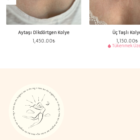
Aytaşı Dikdörtgen Kolye
Üç Taşlı Koly
1,450.00
₺
1,150.00
₺
Tükenmek Üz