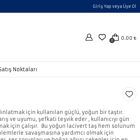
Giriş Yap veya Üye Ol
0.00 ₺
0
Satış Noktaları
ınlatmak için kullanılan güçlü, yoğun bir taştır.
rış ve uyumu, şefkati teşvik eder , kullanıcıyı gün
mak için çalışır. Bu yoğun lacivert taş hem solunum
oblemlerle savaşmasına yardımcı olmak için
zler, ses sorunları ve boğaz ağrısı çekenler için en