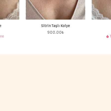
e
Sitrin Taşlı Kolye
900.00
₺
ere