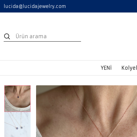
lucida@lucidajewelry.com
YENİ
Kolye